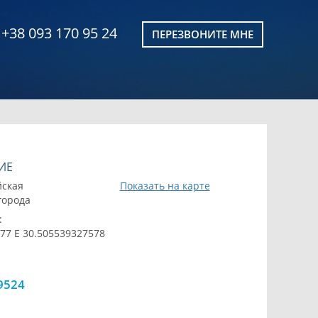
+38 093 170 95 24
ПЕРЕЗВОНИТЕ МНЕ
ИЕ
йская
Показать на карте
 города
:
77 E 30.505539327578
9524