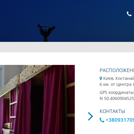
РАСПОЛОЖЕН
Киев, Костана
6 км. от Центра
GPS координаты
N 50.4060904525
КОНТАКТЫ
+38093170